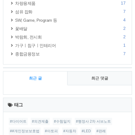
17
차량용제품
7
섬유 잡화
4
SW, Game, Program 등
2
꽃배달
2
박람회, 전시회
1
가구ㅣ침구ㅣ인테리어
7
종합금융정보
최근 글
최근 댓글
최
근
태그
글
#다이어트
#의견제출
#수험일지
#행정사 2차 서브노트
##개인정보보호법
#아토피
#자동차
#LED
#판례