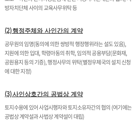
방자치단체 사이의 교육사무위탁 등
(2)
행정주체와 사인간의 계약
공무원의 임명
(
동의에 의한 쌍방적 행정행위라는 설도 있음
),
지원에 의한 입대
,
학령아동의 취학
,
임의적 공용부담
(
문화재
,
공원용지 등의 기증
),
행정사무의 위탁
(
별정우체국의 설치 신청
에 대한 지정
)
(3)
사인상호간의 공법상 계약
토지수용에 있어 사업시행자와 토지소유자간의 협의
(
여기에는
공법상 계약설과 사법상 계약설이 대립
)