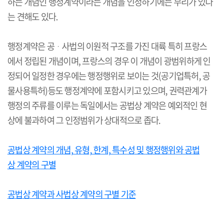
하는 개념인 행정계약이라는 개념을 인정하기에는 무리가 있다
는 견해도 있다
.
행정계약은 공
ᆞ
사법의 이원적 구조를 가진 대륙 특히 프랑스
에서 정립된 개념이며
,
프랑스의 경우 이 개념이 광범위하게 인
정되어 일정한 경우에는 행정행위로 보이는 것
(
공기업특허
,
공
물사용특허
)
등도 행정계약에 포함시키고 있으며
,
권력관계가
행정의 주류를 이루는 독일에서는 공법상 계약은 예외적인 현
상에 불과하여 그 인정범위가 상대적으로 좁다
.
공
법
상
계
약
의
개
념,
유
형,
한
계,
특
수
성
및
행
정
행
위
와
공
법
상
계
약
의
구
별
공
법
상
계
약
과
사
법
상
계
약
의
구
별
기
준