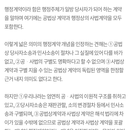
행정계약이라 함은 행정주체가 일방 당사자가 되어 하는 계약
을 말하며 여기에는 공법상 계약과 행정상의 사법계약을 모두
포함한다
.
이렇게 넓은 의미의 행정계약 개념을 인정하는 견해는
①
공법
상 당사자소송과 민사소송이 절차나 그 실질에 있어 다를 바가
없고
, ②
공
ᆞ
사법의 구별도 명확하다고 할 수 없으며
③
사법상
계약과 구별 지을 수 있는 공법상 계약의 독립된 영역을 한정할
근거 내지 의미도 없다고 한다
.
하지만
①
우리나라는 엄연히 공
ᆞ
사법의 이원적 구조를 취하고
있고
, ②
당사자소송은 재판관할
,
소의 변경절차 등에서 민사소
송과 구별되며
, ③
공법상계약과 사법상 계약은 해석 법리에 차
이가 있을 수밖에 없으므로 공법상 계약과 사법상 계약을 포괄