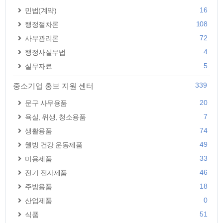
16
민법(계약)
108
행정절차론
72
사무관리론
4
행정사실무법
5
실무자료
339
중소기업 홍보 지원 센터
20
문구 사무용품
7
욕실, 위생, 청소용품
74
생활용품
49
웰빙 건강 운동제품
33
미용제품
46
전기 전자제품
18
주방용품
0
산업제품
51
식품