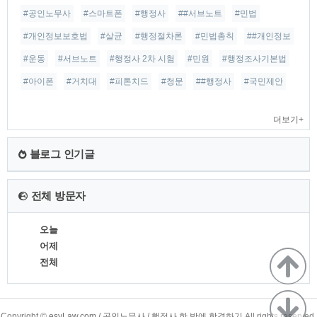
#공인노무사
#스마트폰
#행정사
##서브노트
#민법
#개인정보보호법
#살균
#행정절차론
#민법총칙
##개인정보
#운동
#서브노트
#행정사 2차 시험
#민원
#행정조사기본법
#아이폰
#거치대
#피톤치드
#청문
##행정사
#국민제안
더보기+
블로그 인기글
전체 방문자
오늘
어제
전체
TistoryWhaleSkin3.4
Copyright ©
esyLaw.com / 공인노무사 / 행정사 한 방에 합격하기
All rights reserved.