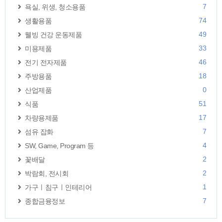
7
욕실, 위생, 청소용품
74
생활용품
49
웰빙 건강 운동제품
33
미용제품
46
전기 전자제품
18
주방용품
0
산업제품
51
식품
17
차량용제품
7
섬유 잡화
4
SW, Game, Program 등
2
꽃배달
2
박람회, 전시회
1
가구ㅣ침구ㅣ인테리어
7
종합금융정보