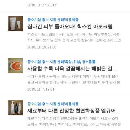
를 차단시켜 증상을 억제하는 효과가 있습니다. 이미 이전 리뷰
비누를 걸어서 사용하는 새로운 개념의 비누입니다. 기존의 비
2010. 11. 27. 23:17
(집나간 피부 돌아오다! 힉스킨 아토크림)를 통하여 힉스킨 아토
누는 세면대 위에 있는 비누거치대에 그냥 비누를 놓아 두는 형
크림에 대한 기본적인 정보를 말씀드린 바 있습니다. 이전..
태라서 거치대와 비누가 맞닿는 부분이 쉽게 물러서 세면대도
중소기업 홍보 지원 센터/미용제품
지저분해 지고 비누도 오래 사용하지 못하게 됩니다. 특히 천연
집나간 피부 돌아오다! 힉스킨 아토크림
비누의 경우 비누가 쉽게 무르기 때문에 심한 경우에는 새 비누
의 경우에도 몆일 사용하지 않아서 다 물러 버리는 경우도 있습
힉스킨 아토크림은 아사이오일, 세라마이드, 히알루론산, 피톤
니다. 그러나 걸이형 비누의 경우에는 비누가 바닥면에 접촉을
치드, 루이보스 및 첨차 등이 고농축 함유되어 있어 건조하고 민
하지 않고 벽에 걸려있는 형태이므로 비누가 놓여 있는 부분이
감한 피부에 탁월한 효과가 있는 화장품으로 스테로이드가 전
2010. 11. 19. 21:00
지저분해지지 않고 비누가 쉽게 무르지도 않아 기존에 사용하
혀 함유되지 않은 제품입니다. 힉스킨 아토 크림에 고농축 함유
던 비누의 단점을 완벽하게 커버할 수 있습니다. 이전 리..
된 아사이베리는 오메가-3를 다량 함유하고 있어 항알레르기
중소기업 홍보 지원 센터/욕실, 위생, 청소용품
작용으로 염증을 억제해 주고, 아사이베리에 함유되어 있는 폴
사용할 수록 더욱 깔끔해지는 해밝은 걸이형 비누
리페놀은 아토피를 일으키는 사이토카인이라는 효소를 차단시
켜 증상을 억제하는 효과를 가집니다. 또한 비타민과 미네랄 등
우리가 흔히 사용하는 비누는 세면대 위에 비누거치대에 올려
각종 식물성 성분이 다량 함유되어 있습니다. 그리고 세라마이
놓고 사용하는 형태입니다. 그런데 이런 형태는 비누가 쉽게 물
드는 피부조직을 구성하고 있는 주성분으로 세라마이드가 1%
러서 세면대도 지저분해질 뿐만 아니라 비누도 쉽게 물러서 오
2010. 11. 7. 19:01
함유된 크림의 경우 24시간 이내에 피부 장벽을 90% 정도 복원
래 사용하지 못합니다. 이런 기존 비누의 문제점을 보완하여 출
합니다. 힉스킨 아토크림에 함유된 2%의 세라마이드는 ..
시된 것이 바로 걸이형 비누입니다. (주)해밝은에서 출시한 걸이
중소기업 홍보 지원 센터/미용제품
형 비누는 비누 걸이대에 비누를 걸어서 사용하는 형태로 압축
재료부터 다른 진정한 천연화장품 엘큐어 아토피 세트
판과 걸이대를 연결하여 비누걸이대를 벽에 고정시키고 비누를
걸어서 사용하는 새로운 형태의 비누입니다. 비누가 바닥면에
재료부터 다른 진정한 천연화장품 엘큐어 아토피 세트는 스테
접촉을 하지 않고 벽에 걸려있는 형태이므로 비누가 놓여 있는
로이드, 화학방부제, 화학색소, 화학향료, 그리고 석유계 계면활
부분이 지저분해지지 않고 비누가 쉽게 무르지도 않아 기존에