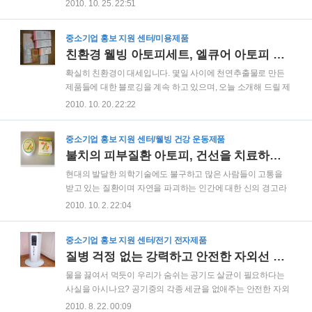
성제가 첨가되지 않은 5無 제품으로 아토워시, 아토 오일, 그리
2010. 10. 25. 22:51
사용하던 비누의 단점을 완전하게 커버할 수 있는 제품이라고
고 아토 로션으로 구성되어 있습니다. 아토피세트의 성분은 알
생각됩니다. 깔끔한 색상의 비누 걸이대에 천연비누인 파..
러지 반응을 완화시켜주는 상백피, 과도 면역 반응을 억제시켜
중소기업 홍보 지원 센터/미용제품
주는 길경(도라지), 피부 장벽을 구성해 주는 리시틴, 효과적인
친환경 웰빙 아토피세트, 엘큐어 아토피 세트(워시+오일+로션)
보습을 위한 호호바, 그리고 항균성분인 유황, 캐모마일, 티트리
오일 등 친환경 성분으로 구성되어 있습니다. 엘큐어 아토피 세
확실히 친환경이 대세입니다. 몇일 사이에 천연추출물로 만든
트에 대한 1차 리뷰를 통하여 제품에 대한 기본적인 정보 및 효
제품들에 대한 블로깅을 계속 하고 있으며, 오늘 소개해 드릴 제
능에 대하여 자세히 소개해 드린 바 있으므로 우선 1차 리뷰를
품 또한 웰빙 친환경 아토피 세트인 엘큐어 아토피 세트(워시
2010. 10. 20. 22:22
참고하시기 바랍니다. 1차 리뷰 : 친환경 웰빙 아토피세트, 엘큐
+오일+로션) 입니다. 건강과 웰빙에 대한 관심이 높아지면서 친
어 아토피 세트(워시+오일+로션)..
환경 제품에 대한 수요가 꾸준히 증가하고 있기 때문에 앞으로
중소기업 홍보 지원 센터/웰빙 건강 운동제품
이런 친환경 제품은 더욱 많아질 것으로 예상을 합니다. ▷ 친환
불치의 피부질환 아토피, 건선을 치료하는 놀란바이오 ato7
경 관련 제품 포스팅 참조 천연추출물로 만든 자연을 닮은 살균
세정 스프레이, 센스후레쉬 밀 추출물로 만든 밀렉스코에이 친
현대의 발달한 의학기술에도 불구하고 많은 사람들이 고통을
환경 주방세제, 첨밀밀 주방세제 탈취와 알러지(Allergy) 예방을
받고 있는 질환이며 자연을 파괴하는 인간에 대한 신의 경고라
한번에! 콩세알 섬유탈취제 믿을 수 있는 천연섬유탈취제, 콩세
고도 일컬어지는 질환인 아토피와 건선을 그대로 방치하면 더
2010. 10. 2. 22:04
알 섬유탈취제 이러한 친환경 제품들에 이어 이제 본격적으로
욱 큰 위험을 초래하게 됩니다. 관련 글 참조 : 방치하면 더 큰 위
오늘 소개해 드릴 친환경 아토피 세트..
험을 초래하는 불치의 피부질환 건선 그렇다고 해서 아주 특별
중소기업 홍보 지원 센터/전기 전자제품
한 치료법이 있는 것도 아니어서 이러한 난치성 피부질환을 겪
질병 걱정 없는 강력하고 안전한 자외선 공기살균시스템, UASS 공기살균기
고 있는 많은 사람들의 고민은 더욱 깊어만 가고 있습니다. 놀란
바이오의 ato7이라는 제품은 바로 이러한 아토피나 건선 환자
물을 끓여서 먹듯이 우리가 숨쉬는 공기도 살균이 필요하다는
들에게 치유에 대한 희망을 줄 수도 있는 제품인 것으로 생각됩
사실을 아시나요? 공기중의 각종 세균을 없애주는 안전한 자외
니다. 놀란바이오는 인제대학교 창업보육센터 입주기업인 천연
선 공기살균시스템, UASS 공기살균기로 공기중의 모든 유해물
2010. 8. 22. 00:09