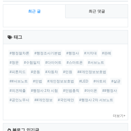
최근 글
최근 댓글
최
근
태그
글
#행정절차론
#행정조사기본법
#행정사
#거치대
#판례
#청문
#수험일지
#다이어트
#스마트폰
#서브노트
#피톤치드
#운동
#자동차
#민원
##개인정보보호법
##서브노트
#민법
#개인정보보호법
#LED
#아토피
#살균
#의견제출
#행정사 2차 시험
#민법총칙
#아이폰
##행정사
#공인노무사
##개인정보
#국민제안
#행정사 2차 서브노트
더보기+
블로그 인기글