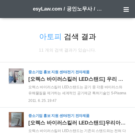
esyLaw.com / 공인노무사 / 행정사 한 방에 합격하기
아토피
검색 결과
11 개의 검색 결과가 있습니다.
중소기업 홍보 지원 센터/전기 전자제품
[오렉스 바이러스킬러 LED스탠드] 우리 아이 건강에 확실한 효과가 있는 최고의 LED 스탠드
오렉스 바이러스킬러 LED스탠드는 공기 중 각종 바이러스와
유해물질을 제거하는 세계적인 공기제균 특허기술인 S-Plasma
ion 기술을 채용한 제품입니다. 물론 기본적으로 친환경 미래 광
2011. 6. 25. 19:47
원인 LED 전구를 사용하였고 자외선과 빛떨림이 없어 시력보
호와 집중력 향상에 도움을 주는 스탠드 본연의 기능에도 아주
중소기업 홍보 지원 센터/전기 전자제품
충실한 제품입니다. 즉, 오렉스 바이러스킬러 LED스탠드는 눈
[오렉스 바이러스킬러 LED스탠드]우리아이의 건강을 위한 차별화된 LED 스탠드
을 피로하게 하는 자외선이 없고, 빛 떨림 현상이 없어 자녀의
학습능률을 향상시켜주고, 초절전, 반영구적 수명의 친환경
오렉스 바이러스킬러 LED스탠드는 기존의 스탠드와는 전혀 다