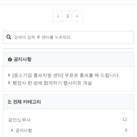
추출물 전문 제조업체로 여기서 만든 발명특허 제10-0771397
질과 세균을 살균해서 깨끗한 공기를 마셔 보시기 바랍니다. 이
호 민들레추출물 함유 제품인 아토피 피부염 화장..
포스팅은 UASS 공기살균기에 대한 1차 리뷰(강력하고 안전한
자외선 공기살균시스템, UASS 공기살균기)에 이어 실제 UASS
«
1
»
공기살균기를 사용해 본 결과를 바탕으로 작성한 2차 리뷰 사용
기 입니다. 조금은 생소한 공기살균기라는 제품에 대한 대략적
인 정보는 1차 리뷰를 참고하시기 바랍니다. 1차 리뷰 : 강력하
고 안전한 자외선 공기살균시스템, UASS 공기살균기 그럼 1차
리뷰와 중복되는 제품에 대한 설명이나 제품의 장점은 생략을
하고 이 제품을 1달 가까이 사용한..
공지사항
[중소기업 홍보지원 센터] 무료로 홍보를 해 드립니다.
행정사 한 방에 합격하기 웹사이트 개설
전체 카테고리
12
공인노무사
6
공지사항