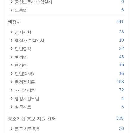
0
공인노무사 수험일지
6
노동법
341
행정사
23
공지사항
19
행정사 수험일지
32
민법총칙
43
행정법
19
행정학
16
민법(계약)
108
행정절차론
72
사무관리론
4
행정사실무법
5
실무자료
339
중소기업 홍보 지원 센터
20
문구 사무용품