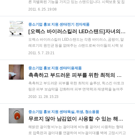
LED전구를 사용하여 램프의 교체 없이 50,000시간을 사용할
른 차별화된 기능을 가지고 있는 스탠드입니다. 시력보호 및 집
수 있는 제품일 뿐만 아니라 독감원인물질인 H1N1 바이러스와
중력 향상이라는 스탠드로서의 기본적인 기능에 충실하면서도
2011. 6. 25. 19:08
박테리아, 곰팡이는 물론 아토피와 알레르기 원인물질까지 제
각종 바이러스, 곰팡이, 알레르기의 원인균 제거는 물론 인체에
거해 줍니다. 그리고 피부노화 및 질병의..
해로운 활성산소로부터 우리 아이들의 건강까지 지켜줄 수 있
중소기업 홍보 지원 센터/전기 전자제품
는 제품입니다. 오렉스 바이러스킬러 LED스탠드에 대한 기본
[오렉스 바이러스킬러 LED스탠드]자녀의 건강을 위한 바이러스킬러 LED스탠드
적인 제품 정보는 이전에 소개해 드린 글을 참고하시기 바라며
오늘은 제품을 개봉해 본 느낌과 기본적인 기능을 소개해 드리
오렉스 바이러스킬러 LED스탠드는 각종 바이러스, 곰팡이, 알
도록 하겠습니다. ▣ 제품 소개 참고 포스팅 [오렉스 바이러스킬
레르기의 원인균 등을 없애주는 스탠드로써 아이들의 시력 보
러 LED스탠드]자녀의 건강을 위한 바이러스킬러 LED스탠드
호는 물론 건강까지 지켜줄 수 있는 제품입니다. 열심히 공부하
2011. 5. 7. 23:21
열심히 공부하는 아이들을 볼 때마다 부모의 입장에서는 아이
는 아이들을 볼 때마다 부모의 입장에서는 아이들의 건강이 가
들의 건강이 가장 걱정이 될 것입니다. 그러나 책상 위에..
장 걱정이 될 것입니다. 그러나 책상 위에 오렉스 바이러스킬러
중소기업 홍보 지원 센터/미용제품
LED스탠드를 설치해 주면 아이들의 건강 걱정을 다소나마 덜
촉촉하고 부드러운 피부를 위한 최적의 솔루션, 힉스킨 아토크림
수 있을 것이라고 생각합니다. 오렉스 바이러스킬러 LED스탠
드는 눈을 피로하게 하는 자외선이 없고, 빛 떨림 현상이 없어
촉촉하고 부드러운 피부를 위한 최적의 솔루션, 힉스킨 아토크
자녀의 학습능률을 향상시켜주고, 초절전, 반영구적 수명의 친
림은 피부 보습막을 강화하여 피부 면역력과 재생력을 높여주
환경 LED전구를 사용하여 램프의 교체 없이 50,000시간을 사
는 건조하고 민감한 피부에 탁월한 효과가 있는 무스테로이드
2010. 11. 28. 15:23
용할 수 있는 제품입니다. 또한 독감원인물질인 H1N1 바이러스
화장품입니다. 힉스킨 아토크림은 아사이오일, 세라마이드, 히
와 박테리아, 곰팡이는 물론 아토피와 알레르..
알루론산, 피톤치드, 루이보스 및 첨차 등이 고농축 함유되어 있
중소기업 홍보 지원 센터/욕실, 위생, 청소용품
어 건조하고 민감한 피부에 탁월한 효과가 있으며, 오메가-3가
무르지 않아 남김없이 사용할 수 있는 해밝은 걸이형 비누
함유되어 있는 아사이베리가 고농축 되어 있어 염증을 억제해
주는 항알레르기 작용을 하고, 아사이베리에 다량으로 함유되
해밝은 걸이형 비누는 걸이대에 비누를 걸어서 사용하는 형태
어 있는 폴리페놀은 아토피를 일으키는 사이토카인이라는 효소
로 압축판과 걸이대를 연결하여 비누걸이대를 벽에 고정시키고