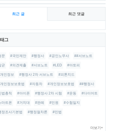
최근 글
최근 댓글
태그
청문
#국민제안
#행정사
#공인노무사
##서브노트
살균
#의견제출
#서브노트
#LED
#아토피
#개인정보
#행정사 2차 서브노트
#피톤치드
#개인정보보호법
#자동차
#개인정보보호법
##행정사
민법총칙
#아이폰
#행정사 2차 시험
#운동
#다이어트
스마트폰
#거치대
#판례
#민원
#수험일지
행정조사기본법
#행정절차론
#민법
더보기+