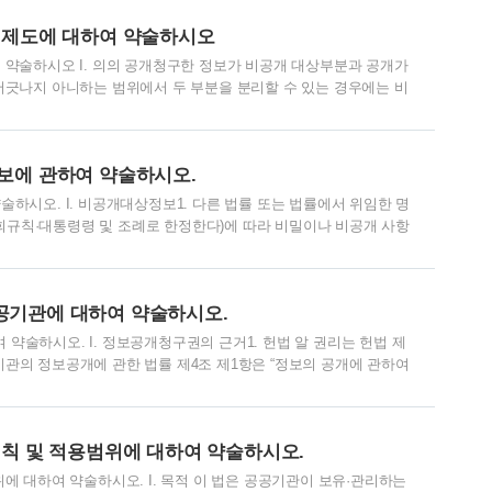
복적인 청구, 법령에 따라 비밀로 규정된 정보에 대한 청구에 해당하
 제도에 대하여 약술하시오
간 공공기관은 이의신청을 받은 날..
약술하시오 I. 의의 공개청구한 정보가 비공개 대상부분과 공개가
긋나지 아니하는 범위에서 두 부분을 분리할 수 있는 경우에는 비
하나의 공개대상 정보에 대한 적법한 청구가 있을 것2. 공개청구한 정보
대한 가정적 의사가 있을 것4. 공개된 경우 불이익한 제3자가 없을
와 관련한 공공기관의 결정에 대하여 불복이 있는 때에는 이의신청·행
보에 관하여 약술하시오.
. 손해배상·손실보상 공공기..
하시오. I. 비공개대상정보1. 다른 법률 또는 법률에서 위임한 명
칙·대통령령 및 조례로 한정한다)에 따라 비밀이나 비공개 사항
 관한 사항으로서 공개될 경우 국가의 중대한 이익을 현저히 해칠 우
 및 재산의 보호에 현저한 지장을 초래할 우려가 있다고 인정되는 정
소의 제기 및 유지, 형의 집행, 교정(矯正), 보안처분에 관한 사항으
기관에 대하여 약술하시오.
사피고인의 공정한 재판을 받을 권리..
술하시오. I. 정보공개청구권의 근거1. 헌법 알 권리는 헌법 제
공기관의 정보공개에 관한 법률 제4조 제1항은 “정보의 공개에 관하여
법에서 정하는 바에 따른다.”라고 규정하여 공공기관의 정보공개에
나 국가안전보장에 관련되는 정보 및 보안 업무를 관장하는 기관에
 작성한 정보에 대해서는 이 법을 적용하지 아니한다.3. 조례 지
칙 및 적용범위에 대하여 약술하시오.
관한 조례를 정할 수 있다. II. ..
 대하여 약술하시오. I. 목적 이 법은 공공기관이 보유·관리하는