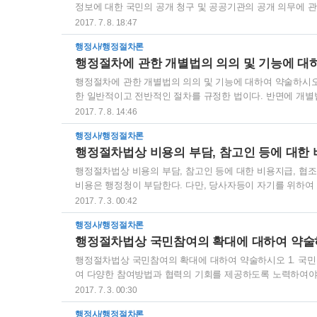
정보에 대한 국민의 공개 청구 및 공공기관의 공개 의무에 
政)에 대한 국민의 참여와 국정 운영의 투명성을 확보함을 목
2017. 7. 8. 18:47
는 국민의 알권리 보장 등을 위하여 이 법에서 정하는 바에 따라
행정사/행정절차론
하여는 다른 법률에 특별한 규정이 있는 경우를 제외하고는 이
행정절차에 관한 개별법의 의의 및 기능에 대
하여 법령의 범위에서 정보공개에 관한 조례를 정할 수 있다.
행정절차에 관한 개별법의 의의 및 기능에 대하여 약술하시오
한 일반적이고 전반적인 절차를 규정한 법이다. 반면에 개별
어 개별 행정절차의 적정성을 확보할 수 있다. II. 행정절차
2017. 7. 8. 14:46
영역에 관한 세부적 행정절차를 규정할 수 없는 일반적인 행
행정사/행정절차론
기능 행정절차의 개별법들은 각 행정영역에 대한 특수한 사
행정절차법상 비용의 부담, 참고인 등에 대한 
로 작용하게 되어 국민의 권익구제 기능을 갖게 된다. 3. 법
행정절차법상 비용의 부담, 참고인 등에 대한 비용지급, 협조
비용은 행정청이 부담한다. 다만, 당사자등이 자기를 위하여 
용부담 1) 행정청은 행정절차의 진행에 필요한 참고인이나 감
2017. 7. 3. 00:42
고인·감정인등에 대한 일당은 참고인·감정인등이 공무원이 
행정사/행정절차론
일할계산한 금액으로 하고, 여비는 참고인·감정인등이 공무
행정절차법상 국민참여의 확대에 대하여 약
정인등이 공무원이 아닌 경우에는 공무원여비규정 별표1의 제4호
행정절차법상 국민참여의 확대에 대하여 약술하시오 1. 국
여 다양한 참여방법과 협력의 기회를 제공하도록 노력하여야 한
요 정책 등에 대하여 국민의 다양하고 창의적인 의견을 널리
2017. 7. 3. 00:30
을 실시할 수 있다. 2) 행정청은 효율적인 전자적 정책토론
행정사/행정절차론
시킬 수 있다. 이 경우 패널의 구성에 있어서는 공정성 및 객