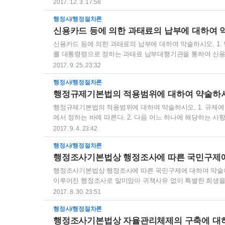
있으며, 이의제기가 있는 경우 행정청의 과태료 부과처분은 
2017. 12. 3. 17:58
제2항). II. 과태료 재판 이의제기를 받은 행정청은 원칙적
행정사/행정절차론
빙서류를 첨부하여 관할 법원에 통보하여야 하며, 이러한 법
신용카드 등에 의한 과태료의 납부에 대하여 
료 재판이 진행된다(「질서위반행위규제법」 제21조, 제25조 및 제
신용카드 등에 의한 과태료의 납부에 대하여 약술하시오. 1.
를 대통령령으로 정하는 과태료 납부대행기관을 통하여 신용카드
내는 경우에는 과태료 납부대행기관의 승인일을 납부일로 본다
2017. 9. 25. 23:32
과태료 납부대행 용역의 대가로 납부대행 수수료를 받을 수 있
행정사/행정절차론
관한 사항은 대통령령으로 정한다. 질서위반행위규제법17조의2
행정규제기본법의 적용범위에 대하여 약술하
조에 따른 가산금, 중가산금 및 체납처분비를 대통령령으로 
행정규제기본법의 적용범위에 대하여 약술하시오. 1. 규제에
에서 정하는 바에 따른다. 2. 다음 어느 하나에 해당하는 사항
소, 선거관리위원회 및 감사원이 하는 사무 (2) 형사(刑事),
2017. 9. 4. 23:42
보·보안 업무에 관한 사항 (4) 「병역법」, 「통합방위법」
행정사/행정절차론
난 및 안전관리기본법」에 규정된 징집·소집·동원·훈련에 관한 사
행정조사기본법상 행정조사에 따른 국민구제에
조세(租稅)의 종목·세율·부과 및 징수에 관한 사항 3. 지방자
행정조사기본법상 행정조사에 따른 국민구제에 대하여 약술하시
이루어진 행정조사로 말미암아 귀책사유 없이 특별한 희생을 
다. II. 위법한 행정조사에 대한 구제 위법한 권력적 행정
2017. 8. 30. 23:51
행정조사가 장기간에 걸쳐 계속되는 경우, 즉 행정조사의 합
행정사/행정절차론
행정조사를 취소함으로써 회복될 수 있는 법률상 이익이 있는
행정조사기본법상 자율관리체제의 구축에 대하
정조사에 대한 구제로는 국가배상청구나 원상회복청구, 결과제