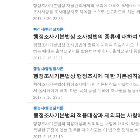
행정조사기본법상 자율관리체제의 구축에 대하여 약술하시오. 
조사사항을 조사대상자로 하여금 스스로 신고하도록 하는 제도
라 신고한 내용이 거짓의 신고라고 인정할 만한 근거가 있거
2017. 8. 30. 23:33
정조사에 갈음할 수 있다. II. 자율관리체제의 구축1. 행
행정사/행정절차론
스스로 법령준수사항을 통제하도록 하는 체제의 기준을 마련하여
행정조사기본법상 조사방법의 종류에 대하여 
1항에 따른 기준에 따라 자율관리체제를 구축하여 대통령령으
행정조사기본법상 조사방법의 종류에 대하여 약술하시오. 1.
하는 때에는 출석요구서를 발송하여야 한다. 출석요구서 등
로 인하여 행정조사를 받을 수 없는 때에는 당해 행정조사를 
2017. 8. 16. 23:31
와 자료제출의 요구 행정기관의 장은 조사대상자에게 조사사
행정사/행정절차론
다. 행정기관의 장은 조사대상자에게 장부·서류나 그 밖의
행정조사기본법상 행정조사에 대한 기본원칙을
한다. 3. 현장조사 조사원이 가택·사무실 또는 사업장 등에
행정조사기본법상 행정조사에 대한 기본원칙을 약술하시오. 
서 실시하여야 하며, 다른 목적 등을 위하여 조사권을 남용
자를 선정하여 행정조사를 실시하여야 한다. 3. 행정기관은
2017. 8. 16. 23:24
행정조사가 중복되지 아니하도록 하여야 한다. 4. 행정조
행정사/행정절차론
데 중점을 두어야 한다. 5. 다른 법률에 따르지 아니하고
행정조사기본법의 적용대상과 제외되는 사항에
된 비밀을 누설하여서는 아니된다. 6. 행정기관은 행정조사를 
행정조사기본법의 적용대상과 제외되는 사항에 대하여 약술하시
특별한 규정이 있는 경우를 제외하고는 이 법으로 정하는 바에 
조사내용이 공개될 경우 국가의 존립을 위태롭게 하거나 국가
2017. 8. 16. 23:19