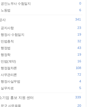
0
공인노무사 수험일지
6
노동법
341
정사
23
공지사항
19
행정사 수험일지
32
민법총칙
43
행정법
19
행정학
16
민법(계약)
108
행정절차론
72
사무관리론
4
행정사실무법
5
실무자료
339
소기업 홍보 지원 센터
20
문구 사무용품