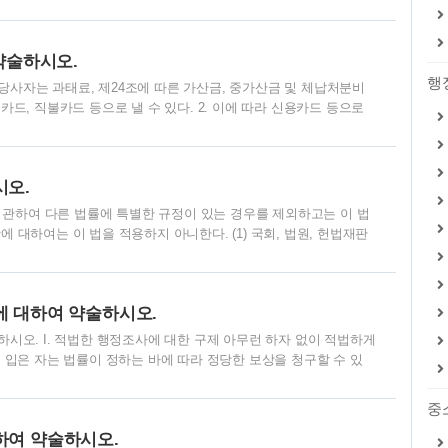
그 효력을 상실하게 된다(「질서위반행위규제법」 제20조제1항 및
으로 이의제기를 받은 날부터 14일 이내에 이의제기에 대한 의견 및 증
원에 대한 통보시점을 기준으로 법원의 관할이 결정되고, 이후 과태
약술하시오.
26조). III. 약식재..
행
 당사자는 과태료, 제24조에 따른 가산금, 중가산금 및 체납처분비
, 직불카드 등으로 낼 수 있다. 2. 이에 따라 신용카드 등으로
. 3. 과태료 납부대행기관은 납부자로부터 신용카드 등에 의한
다. 4. 과태료 납부대행기관의 지정 및 운영, 납부대행 수수료에
(신용카드 등에 의한 과태료의 납부) ① 당사자는 과태료, 제24
시오.
정하는 과태료 납부대행기관을 통하여 ..
 관하여 다른 법률에 특별한 규정이 있는 경우를 제외하고는 이 법
에 대하여는 이 법을 적용하지 아니한다. (1) 국회, 법원, 헌법재판
 행형(行刑) 및 보안처분에 관한 사무 (3) 「국가정보원법」에 따른 정
, 「예비군법」, 「민방위기본법」, 「비상대비자원 관리법」 및 「재
항 (5) 군사시설, 군사기밀 보호 및 방위사업에 관한 사항 (6)
 대하여 약술하시오.
치단체..
오. I. 적법한 행정조사에 대한 구제 아무런 하자 없이 적법하게
입은 자는 법률이 정하는 바에 따라 정당한 보상을 청구할 수 있
조사로 권익을 침해당한 경우 조사에 대한 행정쟁송이 가능하겠으나,
법성의 전제인 수인의무를 배제할 필요가 있는 경우나 또는 위법한
중
 때에만 행정쟁송을 제기할 수 있다 할 것이다. 따라서 위법한 행
여 약술하시오.
거청구권 행사가 적절할 것이다. 또한 정당방..