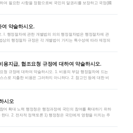
관하여 필요한 사항을 정함으로써 국민의 알권리를 보장하고 국정(國
적으로 한다. II. 정보공개의 원칙 공공기관이 보유·관리하는 정보
 적극적으로 공개하여야 한다. III. 적용범위1. 정보의 공개에 관
 법에서 정하는 바에 따른다.2. 지방자치단체는 그 소관 사무에 관
하여 약술하시오.
3. 국가안전보장에 관련되..
. I. 행정절차에 관한 개별법의 의의 행정절차법은 행정절차에 관
법상의 행정절차 규정은 각 개별법이 가지는 특수성에 따라 제정되
에 관한 개별법의 기능 1. 일반적인 행정절차법의 보완기능 구체적인
정절차법의 문제점을 보완하는 기능을 갖는다. 2. 국민의 권익 보호
전절차를 규율함으로써 행정절차상의 하자에 대한 불복제기의 근거
비용지급, 협조요청 규정에 대하여 약술하시오.
적 안정성 확보기능 행정절차에 대한 개별..
요청 규정에 대하여 약술하시오. 1. 비용의 부담 행정절차에 드는
스스로 지출한 비용은 그러하지 아니하다. 2. 참고인 등에 대한 비
정인 등에게 예산의 범위에서 여비와 일당을 지급할 수 있다. 2) 참
아닌 경우에만 지급하되, 국가공무원 6급 5호봉상당의 월봉급액을
원인 경우에는 공무원여비규정 별표1의 소정액으로 하며, 참고인·감
술하시오
 해당자 소정액으로 한다. 3. 협..
민참여 확대 노력 행정청은 행정과정에 국민의 참여를 확대하기 위하
다. 2. 전자적 정책토론 1) 행정청은 국민에게 영향을 미치는 주
 수렴하기 위하여 정보통신망을 이용한 정책토론(전자적 정책토론)
을 위하여 과제별로 한시적인 토론 패널을 구성하여 해당 토론에 참여
관성이 확보될 수 있도록 노력하여야 한다. 3) 행정청은 전자적 정책