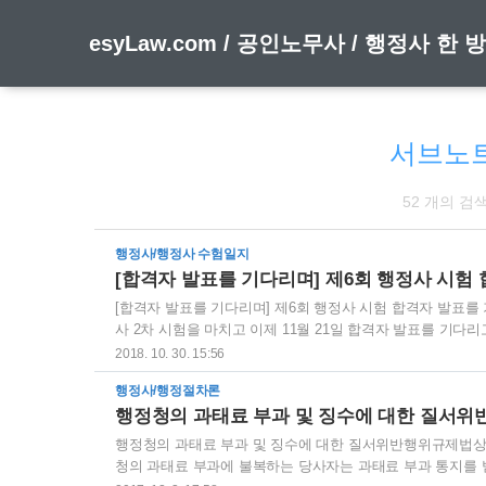
esyLaw.com / 공인노무사 / 행정사 한
서브노
52 개의 검
행정사/행정사 수험일지
[합격자 발표를 기다리며] 제6회 행정사 시험
[합격자 발표를 기다리며] 제6회 행정사 시험 합격자 발표를 기
사 2차 시험을 마치고 이제 11월 21일 합격자 발표를 기
절대적인 학습량이 부족하여 작년에 동차 합격에 실패하고 올
2018. 10. 30. 15:56
다시 동차를 준비하여야 하기 때문에 이 생활을 다시는 할 수
행정사/행정절차론
위에는 정말 힘들었습니다. 능률도 잘 오르지 않고 공부는 
행정청의 과태료 부과 및 징수에 대한 질서
사이에 시험이 다가왔습니다. 서울 양진중학교 2차 시험장에서
행정청의 과태료 부과 및 징수에 대한 질서위반행위규제법상의
청의 과태료 부과에 불복하는 당사자는 과태료 부과 통지를 