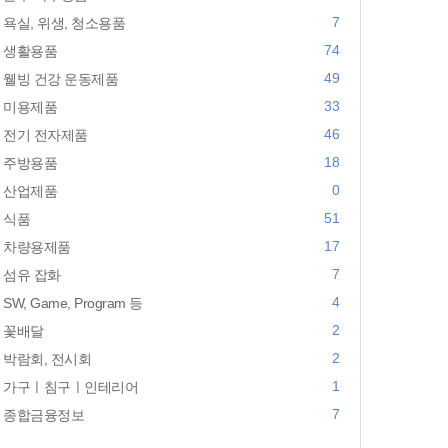
7
욕실, 위생, 청소용품
74
생활용품
49
웰빙 건강 운동제품
33
미용제품
46
전기 전자제품
18
주방용품
0
산업제품
51
식품
17
차량용제품
7
섬유 잡화
4
SW, Game, Program 등
2
꽃배달
2
박람회, 전시회
1
가구ㅣ침구ㅣ인테리어
7
종합금융정보