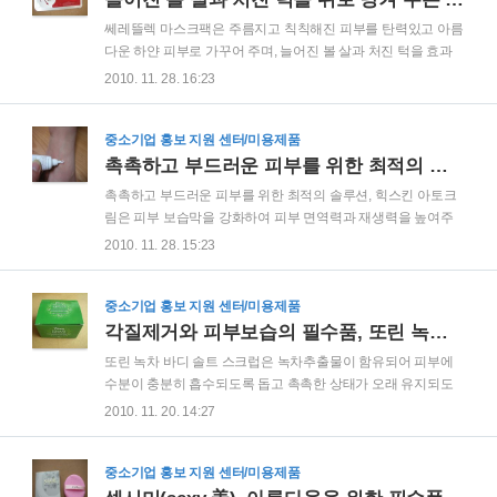
가볍고 촉촉한 사용감과 우수한 밀착력으로 피부를 자연스럽고
쎄레뜰렉 마스크팩은 주름지고 칙칙해진 피부를 탄력있고 아름
투명하게 표현해 줍니다. 이전 지니내추럴 제품의 리뷰(미백, 자
다운 하얀 피부로 가꾸어 주며, 늘어진 볼 살과 처진 턱을 효과
외선 차단 이중 기능성, 지니 내추럴 비비 선크림 를 통하여 기
있게 위로 당겨주는 마스크팩입니다. 특히 쎄레뜰렉 마스크팩
2010. 11. 28. 16:23
본적인 제품의 정보와 효과에 대하여 말씀을 드린 바 있으므로
은 페이스 업 전용 특수 수입원단인 텐셀을 사용하여 늘어진 볼
우선 이전에 작성한 지니내추럴 제품에 대한 리뷰를 참..
살과 턱을 효과적으로 당겨 줍니다. 텐셀은 꿈의 섬유라 불리는
고가의 고급 섬유로, 영국의 아코디스(ACORDIS)사가 개발한
중소기업 홍보 지원 센터/미용제품
것으로 남아프리카산 유칼립투스(EUCALYPTUS)에서 뽑아낸
촉촉하고 부드러운 피부를 위한 최적의 솔루션, 힉스킨 아토크림
100% 천연 섬유입니다. 한마디로 피부 진정과 건조한 피부의
촉촉하고 부드러운 피부를 위한 최적의 솔루션, 힉스킨 아토크
갈증을 해소시켜 주고 어둡고 칙칙한 피부를 밝고 맑게 가꾸어
림은 피부 보습막을 강화하여 피부 면역력과 재생력을 높여주
주며, 피부를 탄력있고 생기있게 가꾸어 주는 제품이라고 할 수
는 건조하고 민감한 피부에 탁월한 효과가 있는 무스테로이드
2010. 11. 28. 15:23
있습니다. 이미 이전 리뷰(쎄레뜰렉 페이스업 3D 마스크팩으로
화장품입니다. 힉스킨 아토크림은 아사이오일, 세라마이드, 히
이중보습, 피부탄력, 리프팅까지!)를..
알루론산, 피톤치드, 루이보스 및 첨차 등이 고농축 함유되어 있
어 건조하고 민감한 피부에 탁월한 효과가 있으며, 오메가-3가
중소기업 홍보 지원 센터/미용제품
함유되어 있는 아사이베리가 고농축 되어 있어 염증을 억제해
각질제거와 피부보습의 필수품, 또린 녹차 바디 솔트 스크럽
주는 항알레르기 작용을 하고, 아사이베리에 다량으로 함유되
또린 녹차 바디 솔트 스크럽은 녹차추출물이 함유되어 피부에
어 있는 폴리페놀은 아토피를 일으키는 사이토카인이라는 효소
수분이 충분히 흡수되도록 돕고 촉촉한 상태가 오래 유지되도
를 차단시켜 증상을 억제하는 효과가 있습니다. 이미 이전 리뷰
록 피부 기능을 활성시킵니다. 그리고 천연 해양 소금 입자가 각
2010. 11. 20. 14:27
(집나간 피부 돌아오다! 힉스킨 아토크림)를 통하여 힉스킨 아토
질제거와 마사지 효과를 증대시켜 주며, 식물에서 추출한 라벤
크림에 대한 기본적인 정보를 말씀드린 바 있습니다. 이전..
더, 캐모마일, 제라늄 등의 아로마에센셜 오일과 호호바오일 등
의 순식물성 오일이 피부를 유연하고 부드럽게 가꾸어줍니다.
중소기업 홍보 지원 센터/미용제품
또한 라벤더, 캐모마일, 제라늄 등의 각종 아로마에센셜 오일의