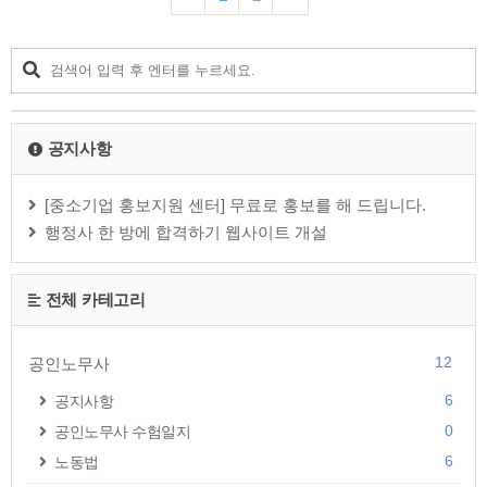
염증 원인차단과 동시에 피부 진정효과를 부여하며, 또한 특허
받은 일회용 압축면봉은 위생적으로 트러블을 제거할 수 있도
록 도와주는 최적의 제품입니다. 또한 달팽이 스팟 젤은 고순도
의 국내산 달팽이 점액의 뮤신 성분이 문제성 부위를 집중관리
해 주는 국소전용 안티트러블 제품으로 항균 및 항염 기능이 있
는 청정식물추출물을 다량 함유하여 염증의 원인을 차단함으..
공지사항
[중소기업 홍보지원 센터] 무료로 홍보를 해 드립니다.
행정사 한 방에 합격하기 웹사이트 개설
전체 카테고리
12
공인노무사
6
공지사항
0
공인노무사 수험일지
6
노동법