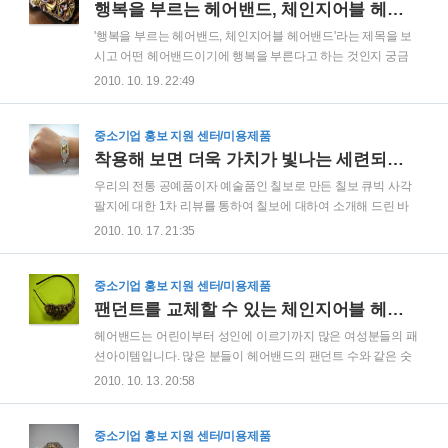
경 관련 제품 포스팅 참조 천연추출물로 만든 자연을 닮은 살균
행복을 부르는 헤어밴드, 체인지어블 헤어밴드
세정 스프레이, 센스후레쉬 밀 추출물로 만든 밀렉스코에이 친
'행복을 부르는 헤어밴드, 체인지어블 헤어밴드'라는 제목을 보
환경 주방세제, 첨밀밀 주방세제 탈취와 알러지(Allergy) 예방을
시고 어떤 헤어밴드이기에 행복을 부른다고 하는 것인지 궁금
한번에! 콩세알 섬유탈취제 믿을 수 있는 천연섬유탈취제, 콩세
해 하시는 분들이 많으실 것으로 생각합니다. 제가 종전에 작성
2010. 10. 19. 22:49
알 섬유탈취제 이러한 친환경 제품들에 이어 이제 본격적으로
한 포스팅 가운데 '행복을 부르는 연필, 포인트라인 악세사리 연
오늘 소개해 드릴 친환경 아토피 세트..
필' 이라는 제목의 글이 있습니다. 결론은 디자인이 예쁘고 깜찍
한 연필을 사용할 때마다 기분이 좋아져서 행복을 부르는 연필
중소기업 홍보 지원 센터/미용제품
이라고 한 것입니다. 같은 맥락으로 오늘 소개해 드리고자 하는
착용해 보면 더욱 가치가 빛나는 세련되고 우아한 고품격 예술품 칠보
체인지어블 헤어밴드도 최고급 원단과 100% 수작업으로 만들
우리의 전통 공예품이자 예술품인 칠보로 만든 칠보 큐빅 사각
어진 만들어진 최고 디자인의 제품일 뿐만 아니라 팬던트가지
팔지에 대한 1차 리뷰를 통하여 칠보에 대하여 소개해 드린 바
교체가 가능하여 그때 그때의 분위기에 따라 팬던트를 교체하
있습니다. 칠보란, 금, 은, 구리, 점토, 유리 등의 바탕재료에 유
2010. 10. 17. 21:35
여 사용할 수 있으므로 헤어밴드 하나로도 얼마든지 행복해 질
리를 소재로한 칠보유약으로 디자인한 후 800도~900도의 고온
수 있을 것 같다는 생각이 들 정도의 제품입니다. ..
에서 여러번 소성시키는 독특한 표현기법중의 하나이며 이렇게
만들어진 악세사리 중 하나가 칠보 큐빅 사각 팔지입니다. 칠보
중소기업 홍보 지원 센터/미용제품
의 어원은 불교에서 말하는 7가지 보배를 일컫는 말로써, 경전
팬던트를 교체할 수 있는 체인지어블 헤어밴드
에 따라 다소 차이가 있지만 일반적으로 아미타경에서 말하는 7
헤어밴드는 어린이부터 성인에 이르기까지 많은 여성분들의 패
가지 보석 즉, 금·은·청옥·수정·진주·마노·호박을 가리킵니다.
션아이템입니다. 많은 분들이 헤어밴드의 팬던트 수와 같은 숫
이전 1차 리뷰에서는 이 칠보로 만든 칠보 큐빅 사각 팔지에 대
자의 헤어밴드를 보유하고 있습니다. 그러나 이렇게 팬던트의
2010. 10. 13. 20:58
한 간단한 소개만을 해 드렸습니다. 칠보 공예 및 칠보 큐빅 사
수와 밴드의 숫자가 같을 필요가 없다는 아이디어를 생각해 낸
각 팔지와 관련된 기본적인 ..
제품이 있습니다. 팬던트만 교체할 수 있다면 밴드는 공통으로
사용을 하고 각 상황에 맞는 팬던트를 밴드에 부착하여 착용을
중소기업 홍보 지원 센터/미용제품