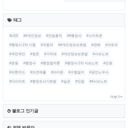
최
근
태그
글
#LED
##개인정보
#민법총칙
##행정사
#스마트폰
#행정사 2차 시험
#자동차
##개인정보보호법
#판례
#아토피
#국민제안
#청문
#거치대
#개인정보보호법
#서브노트
#운동
#행정사
#행정절차론
#행정사 2차 서브노트
#민원
#피톤치드
#의견제출
#아이폰
#수험일지
#공인노무사
#다이어트
#행정조사기본법
#살균
#민법
##서브노트
더보기+
블로그 인기글
전체 방문자