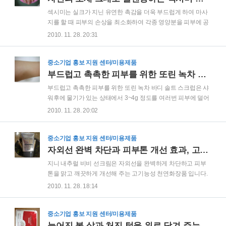
과 환상을 주얼리와 소품에 전달합니다. 일시적인 유행이나 상
섹시미는 실크가 지닌 유연한 촉감을 더욱 부드럽게 하여 마사
업적인 이익보다는 소지하고 있는 것 만으로도 사람을 돋보이
지를 할 때 피부의 손상을 최소화하여 각종 영양분을 피부에 공
게 하는 유일무이한 가치를 지닌 디자인과 품질을 담아낸 제품
급하여 맑고 깨끗한 피부를 만드는 세계최초의 100% 친환경 천
2010. 11. 28. 20:31
이라고 할 수 있습니다. 약간은 투박해 보이지만 왠지 모를 고급
연실크 소재의 기능성 마시지 퍼프입니다. 비누가 필요 없이 미
스러움과 멋스러움이 느껴지는 세라믹 브로우치입니다..
지근한 물에 적셔 얼굴 피부결에 따라 문지르면 각질제거, 수분
및 영양공급, 피지제거, 미백효과, 모공관리, 주름예방, 탄력증
중소기업 홍보 지원 센터/미용제품
대, 기미 주근깨 개선 등의 효과를 느낄 수 있습니다. 이미 이전
부드럽고 촉촉한 피부를 위한 또린 녹차 바디 솔트 스크럽
에 리뷰(섹시미(sexy 美), 아름다움을 위한 필수품)를 통하여 섹
부드럽고 촉촉한 피부를 위한 또린 녹차 바디 솔트 스크럽은 샤
시미에 대한 일반적인 제품 정보와 효능 등에 대하여 자세히 알
워후에 물기가 있는 상태에서 3~4g 정도를 여러번 피부에 덜어
아 본 바 있으므로 이번 리뷰에서는 직접 섹시미를 사용해 본 느
손가락을 이용하여 마사지해준 후에 물로 헹구어 냄으로써 피
2010. 11. 28. 20:02
낌을 말씀드리고자 합니다. 종전의 리뷰를 아직 보지 못하신 분
부의 각질이 제거되고 유연하고 부드러운 피부로 만들어 피부
들은 아래에 기재하는 이전 ..
기능이 활성화 시키는 제품입니다. 라벤더, 캐모마일, 제라늄 등
의 각종 아로마에센셜 오일의 효과로 향기가 아주 좋을 뿐만 아
중소기업 홍보 지원 센터/미용제품
니라 천연 해양 소금 입자가 각질제거와 마사지 효과를 증대시
자외선 완벽 차단과 피부톤 개선 효과, 고기능성 천연화장품 지니내추럴
켜 주며, 식물에서 추출한 라벤더, 캐모마일, 제라늄 등의 아로
지니 내추럴 비비 선크림은 자외선을 완벽하게 차단하고 피부
마에센셜 오일과 호호바오일 등의 순식물성 오일이 피부를 유
톤을 맑고 깨끗하게 개선해 주는 고기능성 천연화장품 입니다.
연하고 부드럽게 가꾸어줍니다. 이전 리뷰(각질제거와 피부보
지니내추럴 제품들은 피부에 안전한 좋은 원료만을 사용하기
2010. 11. 28. 18:14
습의 필수품, 또린 녹차 바디 솔트 스크럽)에서 제품에 대한 기
때문에 자연을 피부 속에 담아낸 화장품이라고도 불리우는 고
본적인 내용과 효과에 대하여 자세히 말씀 드린 바..
기능성 천연 화장품 입니다. 유기농 인증 받은 미네랄 자체의 색
상으로 인하여 얼굴에 자연스러운 생기와 화사하면서도 입체감
중소기업 홍보 지원 센터/미용제품
있는 피부 윤곽을 표현해주며, 결점을 효과적으로 보정해 주고
늘어진 볼 살과 처진 턱을 위로 당겨 주는 쎄레뜰렉 마스크팩