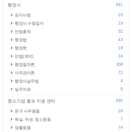
341
행정사
23
공지사항
19
행정사 수험일지
32
민법총칙
43
행정법
19
행정학
16
민법(계약)
108
행정절차론
72
사무관리론
4
행정사실무법
5
실무자료
339
중소기업 홍보 지원 센터
20
문구 사무용품
7
욕실, 위생, 청소용품
74
생활용품