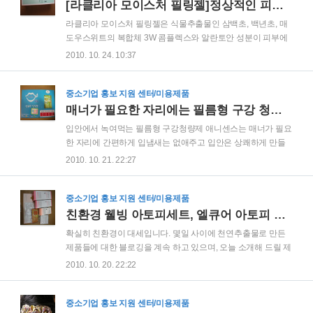
보리지, 선백리향의 복합체 3W 콤플렉스와 라리씰 성분이 모공
[라클리아 모이스처 필링젤]정상적인 피부를 위한 저자극 필링젤
을 관리해 주고 마치현 추출물이 외부 자극으로부터 피부를 진
라클리아 모이스처 필링젤은 식물추출물인 삼백초, 백년초, 매
정시켜 매끈하고 건강한 모공을 가진 피부로 유지시켜 줍니다.
도우스위트의 복합체 3W 콤플렉스와 알란토안 성분이 피부에
라클리아 블랙헤드 마사지는 한마디로 마사지와 팩 두가지 기
보습효과를 주고, 자극을 받은 피부에 진정 효과를 부여해 주며
2010. 10. 24. 10:37
능을 효과적으로 제공하는 실용적이 제품으로 One Step으로
해조추출물인 마린 씨워드 콤플렉스가 각질 Turn-over 주기의
자극없이 블랙헤드를 녹여냄으로서 모공 속 노폐물과 블랙헤드
지연으로 피부에 남아있는 각질들을 효과적으로 제거해 주는
제거..
필링젤입니다. 따라서 투명하게 맑아진 맑아진 피부와 매끈한
중소기업 홍보 지원 센터/미용제품
피부결을 제공해 주며 정상적인 피부로의 Turn-over 작용을 도
매너가 필요한 자리에는 필름형 구강 청량제, 애니센스
와주게 됩니다. 라클리아 3W 모이스쳐 필링젤은 세안 후 물기
입안에서 녹여먹는 필름형 구강청량제 애니센스는 매너가 필요
가 있는 상태에서 적당량을 덜어 눈가와 입가를 제외한 얼굴 전
한 자리에 간편하게 입냄새는 없애주고 입안은 상쾌하게 만들
체에 골고루 펴바른 뒤 각질이 시각적으로 확인이 될 때까지
어 주는 필름형 구강 청량제 입니다. 하나의 포장에 15장의 필름
2010. 10. 21. 22:27
3~5분 정도 손가락을 이용하여 적당한 힘으로 마사지한 후 물
이 들어 있고 이 필름을 입안에 넣고 녹이면 입안이 시원해 지고
로 깨끗이 씻어내고 기초손질을 하면 됩니다..
입냄새가 사라지는 아주 유용한 제품입니다. 미팅전, 키스전, 회
의시, 식사후, 흡연후에도 입안의 냄새를 없애주는데 탁월한 효
중소기업 홍보 지원 센터/미용제품
과가 있을 뿐 아니라 기분을 상쾌하게 하고 정신을 맑게 해 주는
친환경 웰빙 아토피세트, 엘큐어 아토피 세트(워시+오일+로션)
효과가 있어 운전중이나 공부중에 또는 졸릴때에 사용하기 좋
확실히 친환경이 대세입니다. 몇일 사이에 천연추출물로 만든
은 제품이라고 할 수 있습니다. 실제로 양치질을 하기 어려운 상
제품들에 대한 블로깅을 계속 하고 있으며, 오늘 소개해 드릴 제
황에서 간단히 필름 하나만 살짝 입안에 넣어서 녹이면 양치질
품 또한 웰빙 친환경 아토피 세트인 엘큐어 아토피 세트(워시
2010. 10. 20. 22:22
을 한 효과와 비슷한 결과를 얻을 수 있는 아주 간편한 제품으로
+오일+로션) 입니다. 건강과 웰빙에 대한 관심이 높아지면서 친
항상 휴대하고 다닌다면 아주 유용하게 ..
환경 제품에 대한 수요가 꾸준히 증가하고 있기 때문에 앞으로
이런 친환경 제품은 더욱 많아질 것으로 예상을 합니다. ▷ 친환
중소기업 홍보 지원 센터/미용제품