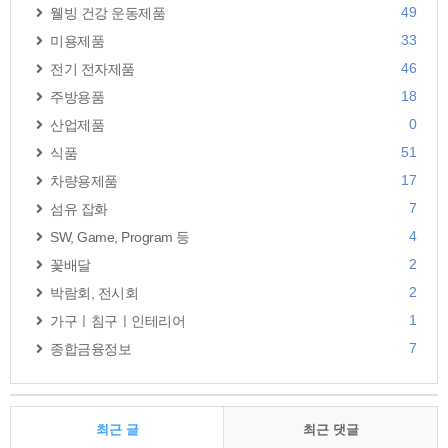
49
웰빙 건강 운동제품
33
미용제품
46
전기 전자제품
18
주방용품
0
산업제품
51
식품
17
차량용제품
7
섬유 잡화
4
SW, Game, Program 등
2
꽃배달
2
박람회, 전시회
1
가구ㅣ침구ㅣ인테리어
7
종합금융정보
최근 글
최근 댓글