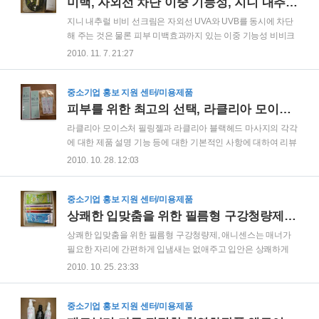
리페놀은 아토피를 일으키는 사이토카인이라는 효소를 차단시
미백, 자외선 차단 이중 기능성, 지니 내추럴 비비 선크림
켜 증상을 억제하는 효과를 가집니다. 또한 비타민과 미네랄 등
지니 내추럴 비비 선크림은 자외선 UVA와 UVB를 동시에 차단
각종 식물성 성분이 다량 함유되어 있습니다. 그리고 세라마이
해 주는 것은 물론 피부 미백효과까지 있는 이중 기능성 비비크
드는 피부조직을 구성하고 있는 주성분으로 세라마이드가 1%
림입니다. 유기농 인증 받은 미네랄 자체의 색상으로 얼굴에 자
2010. 11. 7. 21:27
함유된 크림의 경우 24시간 이내에 피부 장벽을 90% 정도 복원
연스러운 생기와 화사하면서도 입체감 있는 피부 윤곽을 표현
합니다. 힉스킨 아토크림에 함유된 2%의 세라마이드는 ..
해주며, 결점을 효과적으로 보정해 주고 가볍고 촉촉한 사용감
과 우수한 밀착력으로 피부를 자연스럽고 투명하게 표현해 줍
중소기업 홍보 지원 센터/미용제품
니다. 자외선 차단과 미백 이중 기능에 피부톤 보정 기능까지 있
피부를 위한 최고의 선택, 라클리아 모이스처 필링젤과 라클리아 블랙헤드 마사지
는 지니 내추럴 비비 선크림은 에코인증 색소, 유기농 알로에를
라클리아 모이스처 필링젤과 라클리아 블랙헤드 마사지의 각각
사용하여 피부에 안전함까지 더한 제품입니다. 자연을 피부 속
에 대한 제품 설명 기능 등에 대한 기본적인 사항에 대하여 리뷰
에 담아낸 화장품이라고도 불리는 지니내추럴 제품은 피부에
를 한 바 있고 오늘은 라클리아 모이스처 필링젤과 라클리아 블
2010. 10. 28. 12:03
안전한 좋은 제품만을 사용한 고기능성 천연 화장품 입니다. 無
랙헤드 마사지 제품을 직접 사용해 본 느낌을 말씀드리고자 합
인공방부제, 無인공향, 無탈크, 에코인증 색소 사용으..
니다. 라클리아 모이스처 필링젤은 식물추출물인 삼백초, 백년
초, 매도우스위트의 복합체 3W 콤플렉스와 알란토안 성분이 피
중소기업 홍보 지원 센터/미용제품
부에 보습효과를 주고, 자극을 받은 피부에 진정 효과를 부여해
상쾌한 입맞춤을 위한 필름형 구강청량제, 애니센스
주며 해조추출물인 마린 씨워드 콤플렉스가 각질 Turn-over 주
상쾌한 입맞춤을 위한 필름형 구강청량제, 애니센스는 매너가
기의 지연으로 피부에 남아있는 각질들을 효과적으로 제거해
필요한 자리에 간편하게 입냄새는 없애주고 입안은 상쾌하게
주는 필링젤입니다. 그리고 라클리아 블랙헤드 마사지는 마사
만들어 주는 필름형 구강 청량제 입니다. 미팅전, 키스전, 회의
2010. 10. 25. 23:33
지와 팩을 동시에 해야 하는 불편함을 줄이고 이 두가지 기능을
시, 식사후, 흡연후에도 실제 양치질을 한 것처럼 입안의 냄새를
효과적으로 제공함으로써 피부에 영양분을 공급하는..
없애주는데 탁월한 효과가 있을 뿐 아니라 기분을 상쾌하게 하
고 정신을 맑게 해 주는 효과가 있어 운전중이나 공부중에 또는
중소기업 홍보 지원 센터/미용제품