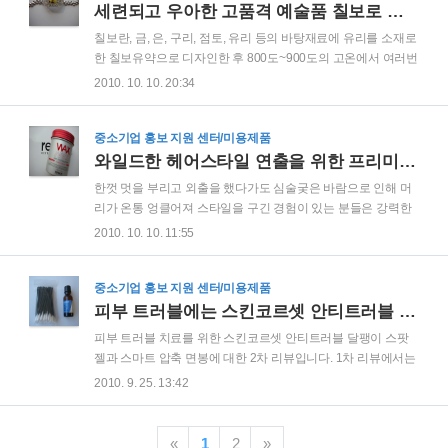
하면 된다는 아이디어인데 상당히 공감이 많이 가는 실용적인
세련되고 우아한 고품격 예술품 칠보로 만든 칠보 큐빅 사각 팔지
아이디어 입니다. 해당 제품은 바로 이레에스티의 체인지어블
칠보란, 금, 은, 구리, 점토, 유리 등의 바탕재료에 유리를 소재로
헤어밴드입니다. 밴드에 팬던트를 탈 부착할 수 있도록 만들어
한 칠보유약으로 디자인한 후 800도~900도의 고온에서 여러번
밴드 하나에 여러가지 팬던트로 상황에 따라 다른 패션을 연출
소성시키는 독특한 표현기법중의 하나입니다. 소성된 유약은
2010. 10. 10. 20:34
할 수 있도록 한 돋보이는 악세사리입니다. 제가 받은 제품은 고
유리질화 되어 아름다운 보석으로 태어나게 됩니다. 칠보의 어
급스러운 재질의 팬던트 제품입니다. 팬던트와 밴드가 분..
원은 불교에서 말하는 7가지 보배를 일컫는 말로써, 경전에 따
라 다소 차이가 있지만 일반적으로 아미타경에서 말하는 7가지
중소기업 홍보 지원 센터/미용제품
보석 즉, 금·은·청옥·수정·진주·마노·호박을 가리킵니다. 칠보의
와일드한 헤어스타일 연출을 위한 프리미엄 왁스, 리스킨 헤어스타일 솔루션왁스
기원은 이집트이며, 중세 기독교문화를 통하여 유럽으로, 불교
한껏 멋을 부리고 외출을 했다가도 심술궂은 바람으로 인해 머
문화를 통하여 동양으로 전파되었고, 우리나라 조선시대에는
리가 온통 엉클어져 스타일을 구긴 경험이 있는 분들은 강력한
파란 혹은 파랑이라 불리었습니다. 영어로는 에나멜링
세팅력을 가지고 있는 왁스 제품을 많이 찾습니다. 저 역시도 머
2010. 10. 10. 11:55
(enamelling), 독일어로는 에마일리에렌(Emaillieren), 공통 학
리카락에 힘이 없고 윤기가 없어서 이런 왁스 제품을 많이 그리
술용어로는 프랑스어인 클루아조..
고 자주 이용합니다. 그런데 항상 걱정이 되는 것이 이런 강력한
세팅력의 제품을 많이 사용하면 모발이나 두피가 손상되지 않
중소기업 홍보 지원 센터/미용제품
을까 하는 것입니다. 그래서 항상 번들거림 없는 강력한 세팅력
피부 트러블에는 스킨코르셋 안티트러블 달팽이 스팟 젤과 스마트 압축 면봉
은 기본이고 거기에 더하여 두피와 모발을 보호하고 트러블을
피부 트러블 치료를 위한 스킨코르셋 안티트러블 달팽이 스팟
예방할 수 있는 제품이 있으면 좋겠다는 생각을 해 왔습니다. 이
젤과 스마트 압축 면봉에 대한 2차 리뷰입니다. 1차 리뷰에서는
런 조건에 만족하는 제품이 오늘 소개해 드리는 리스킨 헤어스
제품에 대한 기본적인 설명과 사용 전후의 피부를 비교하여 제
2010. 9. 25. 13:42
타일 솔루션왁스 입니다. 라스킨 헤어스타일 솔루션 왁스는 강
품의 효능을 알아봤습니다. 다시 한번 제품에 대하여 간단히 말
력한 헤어스타일을 연출하는 하드크림 타입과 부드..
씀드리면 스킨코르셋 달팽이 스팟 젤과 스마트 압축면봉은 고
순도의 달팽이 점액과 오일프리 및 마일드한 처방으로 트러블
«
1
2
»