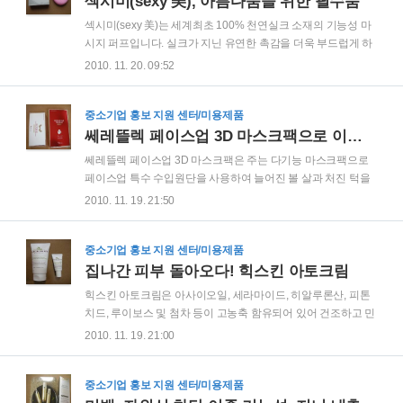
섹시미(sexy 美), 아름다움을 위한 필수품
효과로 향기가 아주 좋습니다. 샤워할때에 별도의 아로마 오일
섹시미(sexy 美)는 세계최초 100% 천연실크 소재의 기능성 마
을 사용하지 않아도 좋을 정도로 향이 좋아 긴장이 완화되고 마
시지 퍼프입니다. 실크가 지닌 유연한 촉감을 더욱 부드럽게 하
음이 편안해 지는 효과까지 느낄 수 있었습니다. 제품은 녹차가
여 마사지를 할 때 피부의 손상을 최소화하여 각종 영양분을 피
2010. 11. 20. 09:52
연상되는 초록색 상자에 담겨 있는데 한눈에 봐도 건강에 좋은
부에 공급하여 맑고 깨끗한 피부를 만드는 친환경 실크 소재의
식물성 제품이라는 이미지를 느낄 수 있습니다. 실..
기능성 제품입니다. 섹시미를 비누 없이 물에 적셔 얼굴 피부결
에 따라 문지르면 각질제거, 수분 및 영양공급, 피지제거, 미백
중소기업 홍보 지원 센터/미용제품
효과, 모공관리, 주름예방, 탄력증대, 기미 주근깨 개선 효과 등
쎄레뜰렉 페이스업 3D 마스크팩으로 이중보습, 피부탄력, 리프팅까지!
을 느낄 수 있습니다. 비누를 사용하지 않고 섹시미를 물에 적셔
쎄레뜰렉 페이스업 3D 마스크팩은 주는 다기능 마스크팩으로
간단히 사용하기만 하면 이처럼 많은 효과를 볼 수 있다고 하니
페이스업 특수 수입원단을 사용하여 늘어진 볼 살과 처진 턱을
아주 편리하면서도 피부관리에 유용한 제품인 것 같습니다. 섹
효과있게 위로 당겨줍니다. 알부틴과 녹차 추출물이 어둡고 칙
2010. 11. 19. 21:50
시미 스킨케어는 100% 천연실크로 만들어진 얼굴마사지용 기
칙한 피부를 밝고 맑게 가꾸어 주고, 콜라겐과 EGF가 함유되어
능성 퍼프이기 때문에 피부 잡티..
피부를 탄력있고 생기있게 가꾸어줍니다. 그리고 위치하젤이
피부 진정을 도와주며, 보습성분인 히아루론산은 건조한 피부
중소기업 홍보 지원 센터/미용제품
의 갈증을 해소시켜줍니다. 쎄레뜰렉 페이스업 마스크팩의 효
집나간 피부 돌아오다! 힉스킨 아토크림
과는 여러가지가 있으나 그 중 가장 핵심적인 몇 가지만 말씀을
힉스킨 아토크림은 아사이오일, 세라마이드, 히알루론산, 피톤
드리자면 마스크팩을 하는 동안 늘어진 볼살과 처진 턱을 효과
치드, 루이보스 및 첨차 등이 고농축 함유되어 있어 건조하고 민
있게 위로 당겨주는 리프팅효과, 콜라겐의 노화억제 효능과 녹
감한 피부에 탁월한 효과가 있는 화장품으로 스테로이드가 전
2010. 11. 19. 21:00
차추출물의 항산화효과, 히아루론산으로 인한 이중보습효과를
혀 함유되지 않은 제품입니다. 힉스킨 아토 크림에 고농축 함유
들 수 있습니다. 그리고 플라워톡스와 감잎추출물 성분으로 인..
된 아사이베리는 오메가-3를 다량 함유하고 있어 항알레르기
작용으로 염증을 억제해 주고, 아사이베리에 함유되어 있는 폴
중소기업 홍보 지원 센터/미용제품