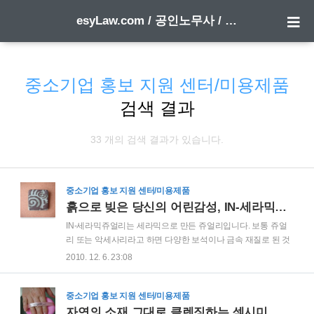
esyLaw.com / 공인노무사 / 행정사 한 방에 합격하기
중소기업 홍보 지원 센터/미용제품
검색 결과
33 개의 검색 결과가 있습니다.
중소기업 홍보 지원 센터/미용제품
흙으로 빚은 당신의 어린감성, IN-세라믹쥬얼리
IN-세라믹쥬얼리는 세라믹으로 만든 쥬얼리입니다. 보통 쥬얼
리 또는 악세사리라고 하면 다양한 보석이나 금속 재질로 된 것
을 생각하게 됩니다. 바로 이런 점 때문에 세라믹쥬얼리라는 것
2010. 12. 6. 23:08
이 더욱 독특한 것으로 가치를 인정 받고 세상에서 하나 뿐인 희
소성과 소중한 마음을 담는 진정한 쥬얼리로 거듭나게 되는 것
입니다. IN은 도자재라는 자연 친화적 재로로서 흙의 가소성을
중소기업 홍보 지원 센터/미용제품
이용한 독특한 질감과 형태의 표현, 풍부한 색감 표현으로 감성
자연의 소재 그대로 클렌징하는 섹시미 스킨케어