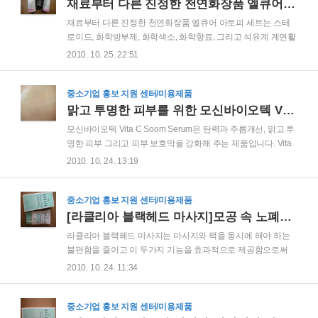
졸릴때에 사용하기 좋은 제품입니다. 사회생활을 하면서는 가
재료부터 다른 진정한 천연화장품 엘큐어 아토피 세트
끔 양치질을 하기 어려운 상황을 맞게 되는 경우가 있습니다. 이
재료부터 다른 진정한 천연화장품 엘큐어 아토피 세트는 스테
경우에 간단히 필름 하나만 살짝 입안에 넣어서 녹이면 양치질
로이드, 화학방부제, 화학색소, 화학향료, 그리고 석유계 계면활
을 한 효과와 비슷한 결과를 얻을 수 있으므로 피치못할 상황에
성제가 첨가되지 않은 5無 제품으로 아토워시, 아토 오일, 그리
2010. 10. 25. 22:51
서 아주 유용하게 사용될 수 있는 제품입니다. 제품에 대한 기본
고 아토 로션으로 구성되어 있습니다. 아토피세트의 성분은 알
적인 이해를 위하여 1차 리뷰를 먼저 읽어 ..
러지 반응을 완화시켜주는 상백피, 과도 면역 반응을 억제시켜
주는 길경(도라지), 피부 장벽을 구성해 주는 리시틴, 효과적인
중소기업 홍보 지원 센터/미용제품
보습을 위한 호호바, 그리고 항균성분인 유황, 캐모마일, 티트리
맑고 투명한 피부를 위한 모신바이오텍 Vita C Soom Serum
오일 등 친환경 성분으로 구성되어 있습니다. 엘큐어 아토피 세
모신바이오텍 Vita C Soom Serum은 탄력과 주름개선, 맑고 투
트에 대한 1차 리뷰를 통하여 제품에 대한 기본적인 정보 및 효
명한 피부 그리고 피부 보호막을 강화해 주는 제품입니다. Vita
능에 대하여 자세히 소개해 드린 바 있으므로 우선 1차 리뷰를
C Soom Serum은 저 자극성 제품으로 모든 피부에 사용할 수
2010. 10. 24. 13:19
참고하시기 바랍니다. 1차 리뷰 : 친환경 웰빙 아토피세트, 엘큐
있습니다. 특히 비타민C는 콜라겐 합성을 촉진시키며, 피부의
어 아토피 세트(워시+오일+로션)..
모이스춰라이징 기능 및 검고 칙칙한 피부의 탁월한 브라이트
닝에 도움을 줌으로서 피부가 검은 사람이 사용할 경우 맑고 깨
중소기업 홍보 지원 센터/미용제품
끗한 피부를 만들 수 있도록 도와주는 제품입니다. 피부 트러블
[라클리아 블랙헤드 마사지]모공 속 노폐물과 블랙헤드 제거를 위한 마사지 팩
흔적을 없애즈고 늘어진 모공을 좁히는데 도움을 주며, 피부 컨
라클리아 블랙헤드 마사지는 마사지와 팩을 동시에 해야 하는
디션을 정상적으로 조절해 주며, 모든 피부 타입에 효과적인 트
불편함을 줄이고 이 두가지 기능을 효과적으로 제공함으로써
리트먼트 효과를 느끼게 해 줍니다. 피부에 부드러운과 보습을
피부에 영양분을 공급하는 간편하고 실용적인 제품입니다. 또
2010. 10. 24. 11:34
주어 처음 비타민C 제품을 사용하시는 분도 편안하게 사용하실
한 부드럽게 문지르면서 발생하는 따뜻한 온열감으로 피부의
수 있으며 기미, 주근..
온도를 상승시켜 모공속 노폐물과 블랙헤드를 제거하는데에도
도움을 줍니다. 노폐물이 제거된 피부에 식물추출물인 삼백초,
중소기업 홍보 지원 센터/미용제품