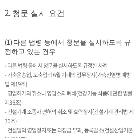
2.
청문 실시 요건
(1)
다른 법령 등에서 청문을 실시하도록 규
정하고 있는 경우
◦
다른 법령 등에서 청문을 실시하도록 규정한 사례
-
가축운송업
,
도축업의
6
월 이내의 업무정지
(
가축전염병 예방
법 제
19
조
)
-
영업허가의 취소나 영업소의 폐쇄
(
건강기능 식품에 관한 법률
제
36
조
)
-
건설기계 조종사 면허의 취소 및 효력정지
(
건설기계 관리법 제
36
조
)
-
건설업의 영업정지 또는 과징금 부과
,
등록말소
(
건설산업기본