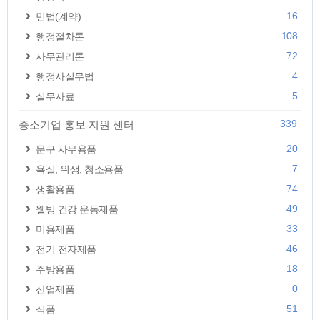
16
민법(계약)
108
행정절차론
72
사무관리론
4
행정사실무법
5
실무자료
339
중소기업 홍보 지원 센터
20
문구 사무용품
7
욕실, 위생, 청소용품
74
생활용품
49
웰빙 건강 운동제품
33
미용제품
46
전기 전자제품
18
주방용품
0
산업제품
51
식품