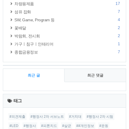
17
차량용제품
7
섬유 잡화
4
SW, Game, Program 등
2
꽃배달
2
박람회, 전시회
1
가구ㅣ침구ㅣ인테리어
7
종합금융정보
최근 글
최근 댓글
최
근
태그
글
#의견제출
#행정사 2차 서브노트
#거치대
#행정사 2차 시험
#LED
#행정사
#피톤치드
#살균
##개인정보
#운동