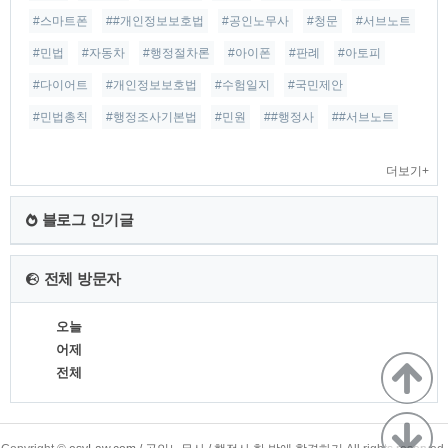
#스마트폰
##개인정보보호법
#공인노무사
#청문
#서브노트
#민법
#자동차
#행정절차론
#아이폰
#판례
#아토피
#다이어트
#개인정보보호법
#수험일지
#국민제안
#민법총칙
#행정조사기본법
#민원
##행정사
##서브노트
더보기+
블로그 인기글
전체 방문자
오늘
어제
전체