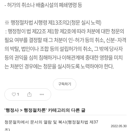
-
허가의 취소나 배출시설의 폐쇄명령 등
※ 행정절차법 시행령 제
13
조의
2(
청문 실시 노력
)
:
행정청이 법 제
22
조 제
1
항 제
2
호에 따라 처분에 대한 청문의
필요 여부를 결정할 때 그 처분이 인
･
허가
등의 취소
,
신분
･
자격
의
박탈
,
법인이나 조합 등의 설립허가의 취소
,
그 밖에 당사자
등의 권익을 심히 침해하거나 이해관계에 중대한 영향을 미치
는 처분인 경우에는 청문을 실시하도록 노력하여야 한다
.
구독하기
1
'
행정사
>
행정절차론
' 카테고리의 다른 글
청문절차에서 문서의 열람 및 복사(행정절차법 제37
2022.05.30
조)