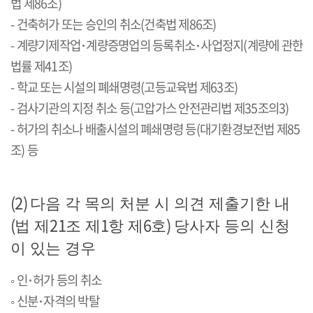
법 제
86
조
)
-
건축허가 또는 승인의 취소
(
건축법 제
86
조
)
-
계량기제작업
･
계량증명업의
등록취소
･
사업정지
(
계량에 관한
법률 제
41
조
)
-
학교 또는 시설의 폐쇄명령
(
고등교육법 제
63
조
)
-
검사기관의 지정 취소 등
(
고압가스 안전관리법 제
35
조의
3)
-
허가의 취소나 배출시설의 폐쇄명령 등
(
대기환경보전법 제
85
조
)
등
(2)
다음 각 목의 처분 시 의견 제출기한 내
(
21
1
6
)
법 제
조 제
항 제
호
당사자 등의 신청
이 있는 경우
◦
인
･
허가
등의 취소
◦
신분
･
자격의
박탈