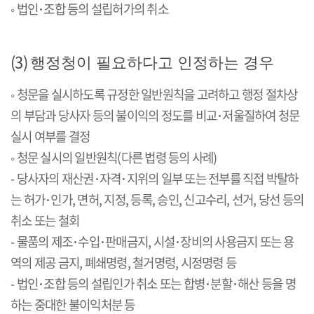
◦
법인
･
조합
등의 설립허가의 취소
(3)
행정청이 필요하다고 인정하는 경우
◦
청문을 실시하도록 규정한 일반원칙을 고려하고 행정 절차상
의 부담과 당사자 등의 불이익의 정도를 비교
･
저울질하여
청문
실시 여부를 결정
◦
청문 실시의 일반원칙
(
다른 법령 등의 사례
)
-
당사자의 재산권
･
자격
･
지위의
일부 또는 전부를 직접 박탈하
는 허가
･
인가
,
면허
,
지정
,
등록
,
승인
,
신고수리
,
선거
,
당선 등의
취소 또는 철회
-
물품의 제조
･
수입
･
판매금지
,
시설
･
장비의
사용금지 또는 용
역의 제공
금지
,
폐쇄명령
,
철거명령
,
시정명령 등
-
법인
･
조합
등의 설립인가 취소 또는 합병
･
분할
･
해산
등을 명
하는 중대한 불이익처분 등