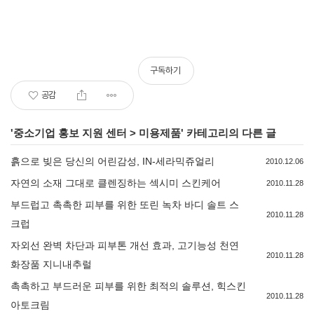
구독하기
공감
'
중소기업 홍보 지원 센터
>
미용제품
' 카테고리의 다른 글
흙으로 빚은 당신의 어린감성, IN-세라믹쥬얼리
2010.12.06
자연의 소재 그대로 클렌징하는 섹시미 스킨케어
2010.11.28
부드럽고 촉촉한 피부를 위한 또린 녹차 바디 솔트 스
2010.11.28
크럽
자외선 완벽 차단과 피부톤 개선 효과, 고기능성 천연
2010.11.28
화장품 지니내추럴
촉촉하고 부드러운 피부를 위한 최적의 솔루션, 힉스킨
2010.11.28
아토크림