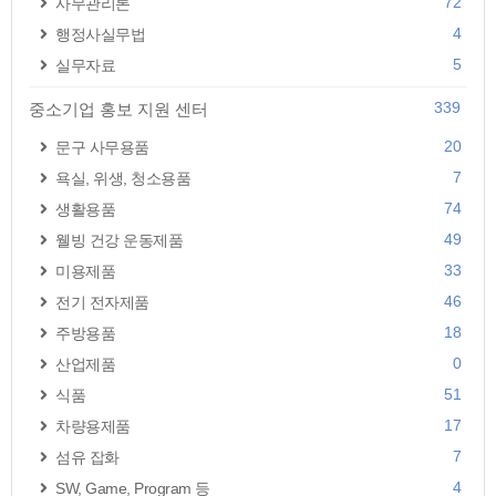
72
사무관리론
4
행정사실무법
5
실무자료
339
중소기업 홍보 지원 센터
20
문구 사무용품
7
욕실, 위생, 청소용품
74
생활용품
49
웰빙 건강 운동제품
33
미용제품
46
전기 전자제품
18
주방용품
0
산업제품
51
식품
17
차량용제품
7
섬유 잡화
4
SW, Game, Program 등