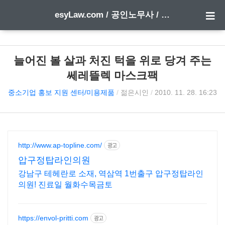
esyLaw.com / 공인노무사 / 행정사 한 방에 합격하기
늘어진 볼 살과 처진 턱을 위로 당겨 주는
쎄레뜰렉 마스크팩
중소기업 홍보 지원 센터/미용제품
/
젊은시인
/
2010. 11. 28. 16:23
http://www.ap-topline.com/
광고
압구정탑라인의원
강남구 테헤란로 소재, 역삼역 1번출구 압구정탑라인
의원! 진료일 월화수목금토
https://envol-pritti.com
광고