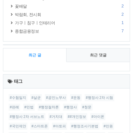
2
꽃배달
2
박람회, 전시회
1
가구ㅣ침구ㅣ인테리어
7
종합금융정보
최근 글
최근 댓글
최
근
태그
글
#수험일지
#살균
#공인노무사
#운동
#행정사 2차 시험
#판례
#민법
#행정절차론
#행정사
#청문
#행정사 2차 서브노트
#거치대
##개인정보
#아이폰
#국민제안
#스마트폰
#아토피
#행정조사기본법
#민원