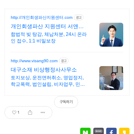
http://개인회생파산지원센터.com
광고
개인회생파산 지원센터 서앤율
빚탕감 모든 채무 해결
합법적 빚 탕감, 체납처분, 24시 온라
인 접수, 1:1 비밀보장
http://www.visang90.com
광고
대구소재 비상행정사사무소
토지보상, 운전면허취소, 영업정지,
학교폭력, 법인설립, 비자업무, 민간
자격등록
구독하기
1