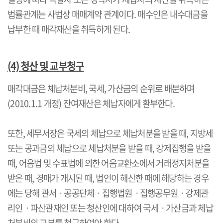
법률관계는 사법상 매매계약 관계이다
.
매수인은 내수대금을
납부한 때 매각재산을 취득하게 된다
.
(4)
청산 및 교부청구
매각대금은 체납처분비
,
국세
,
가산금의 순위로 배분하며
(2010.1.1
개정
)
잔여재산은 체납자에게 환부한다
.
또한
,
세무서장은 국세의 체납으로 체납처분을 받을 때
,
지방세
또는 공과금의 체납으로 체납처분을 받을 때
,
강제집행을 받을
때
,
어음법 및 수표법에 의한 어음교환소에서 거래정지처분을
받은 때
,
경매가 개시된 때
,
법인이 해산한 때에 해당하는 경우
에는 당해 관서ㆍ공공단체ㆍ집행법원ㆍ집행공무원ㆍ강제관
리인ㆍ파산관재인 또는 청산인에 대하여 국세ㆍ가산금과 체납
처분비의 교부를 청구하여야 한다
.