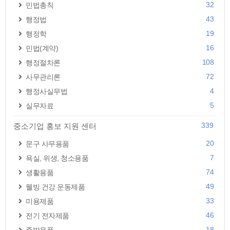
32
민법총칙
43
행정법
19
행정학
16
민법(계약)
108
행정절차론
72
사무관리론
4
행정사실무법
5
실무자료
339
중소기업 홍보 지원 센터
20
문구 사무용품
7
욕실, 위생, 청소용품
74
생활용품
49
웰빙 건강 운동제품
33
미용제품
46
전기 전자제품
18