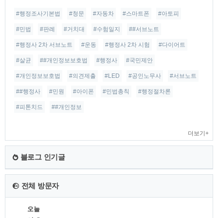
#행정조사기본법
#청문
#자동차
#스마트폰
#아토피
#민법
#판례
#거치대
#수험일지
##서브노트
#행정사 2차 서브노트
#운동
#행정사 2차 시험
#다이어트
#살균
##개인정보보호법
#행정사
#국민제안
#개인정보보호법
#의견제출
#LED
#공인노무사
#서브노트
##행정사
#민원
#아이폰
#민법총칙
#행정절차론
#피톤치드
##개인정보
더보기+
블로그 인기글
전체 방문자
오늘