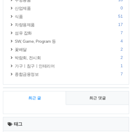
주방용품
0
산업제품
51
식품
17
차량용제품
7
섬유 잡화
4
SW, Game, Program 등
2
꽃배달
2
박람회, 전시회
1
가구ㅣ침구ㅣ인테리어
7
종합금융정보
최근 글
최근 댓글
최
근
태그
글