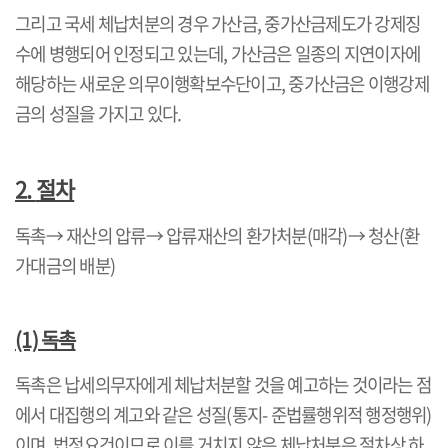
그리고 국세 체납처분의 경우 가산금
,
중가산금제도가 강제징
수에 병행되어 인정되고 있는데
,
가산금은 일종의 지연이자에
해당하는 새로운 의무이행확보수단이고
,
중가산금은 이행강제
금의 성질을 가지고 있다
.
2.
절차
독촉→ 재산의 압류
→
압류재산의 환가처분
(
매각
)
→
청산
(
환
가대금의 배분
)
(1)
독촉
독촉은 납세의무자에게 체납처분할 것을 예고하는 것이라는 점
에서 대집행의 계고와 같은 성질
(
통지
-
준법률행위적 행정행위
)
이며
,
법정요건이므로 이를 거치지 않은 체납처분은 절차상 하