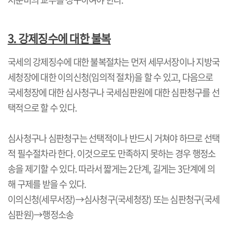
3.
강제징수에 대한 불복
국세의 강제징수에 대한 불복절차는 먼저 세무서장이나 지방국
세청장에 대한 이의신청
(
임의적 절차
)
을 할 수 있고
,
다음으로
국세청장에 대한 심사청구나 국세심판원에 대한 심판청구를 선
택적으로 할 수 있다
.
심사청구나 심판청구는 선택적이나 반드시 거쳐야 하므로 선택
적 필수절차라 한다
.
이것으로도 만족하지 못하는 경우 행정소
송을 제기할 수 있다
.
따라서 짧게는
2
단계
,
길게는
3
단계에 의
해 구제를 받을 수 있다
.
이의신청
(
세무서장
)
→
심사청구
(
국세청장
)
또는 심판청구
(
국세
심판원
)
→
행정소송