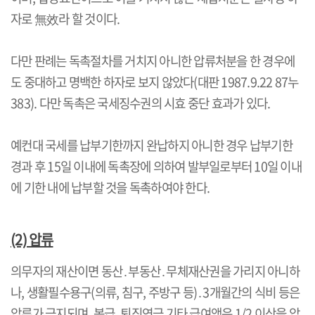
자로 無效라 할 것이다
.
다만 판례는 독촉절차를 거치지 아니한 압류처분을 한 경우에
도 중대하고 명백한 하자로 보지 않았다
(
대판
1987.9.22 87
누
383).
다만 독촉은 국세징수권의 시효 중단 효과가 있다
.
예컨대 국세를 납부기한까지 완납하지 아니한 경우 납부기한
경과 후
15
일 이내에 독촉장에 의하여 발부일로부터
10
일 이내
에 기한 내에 납부할 것을 독촉하여야 한다
.
(2)
압류
의무자의 재산이면 동산
․
부동산
․
무체재산권을 가리지 아니하
나
,
생활필수용구
(
의류
,
침구
,
주방구 등
)
․
3
개월간의 식비 등은
압류가 금지되며
,
봉급
․
퇴직연금 기타 급여액은
1/2
이상을 압