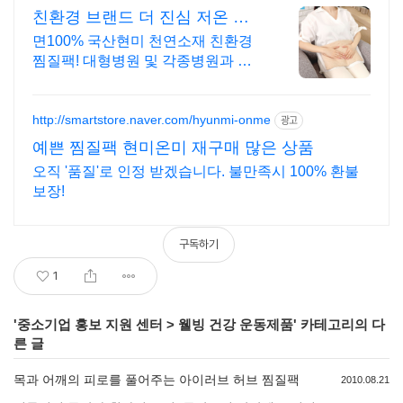
친환경 브랜드 더 진심 저온 저
장 굿뜨래 인증
면100% 국산현미 천연소재 친환경
찜질팩! 대형병원 및 각종병원과 제
휴 및 납품 제품박스 및 파우치까지
포장으로 선물용 최고! 커버 포함
SET구성
http://smartstore.naver.com/hyunmi-onme
광고
예쁜 찜질팩 현미온미 재구매 많은 상품
오직 '품질'로 인정 받겠습니다. 불만족시 100% 환불
보장!
구독하기
1
'
중소기업 홍보 지원 센터
>
웰빙 건강 운동제품
' 카테고리의 다
른 글
목과 어깨의 피로를 풀어주는 아이러브 허브 찜질팩
2010.08.21