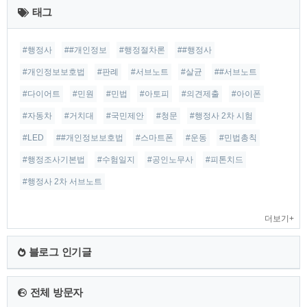
근
태그
글
#행정사
##개인정보
#행정절차론
##행정사
#개인정보보호법
#판례
#서브노트
#살균
##서브노트
#다이어트
#민원
#민법
#아토피
#의견제출
#아이폰
#자동차
#거치대
#국민제안
#청문
#행정사 2차 시험
#LED
##개인정보보호법
#스마트폰
#운동
#민법총칙
#행정조사기본법
#수험일지
#공인노무사
#피톤치드
#행정사 2차 서브노트
더보기+
블로그 인기글
전체 방문자