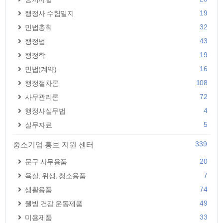
19
행정사 수험일지
32
민법총칙
43
행정법
19
행정학
16
민법(계약)
108
행정절차론
72
사무관리론
4
행정사실무법
5
실무자료
339
중소기업 홍보 지원 센터
20
문구 사무용품
7
욕실, 위생, 청소용품
74
생활용품
49
웰빙 건강 운동제품
33
미용제품