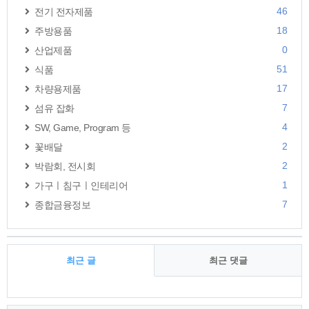
46
전기 전자제품
18
주방용품
0
산업제품
51
식품
17
차량용제품
7
섬유 잡화
4
SW, Game, Program 등
2
꽃배달
2
박람회, 전시회
1
가구ㅣ침구ㅣ인테리어
7
종합금융정보
최근 글
최근 댓글
최